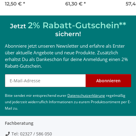
Heizungsanlagen, 35 L,
12,50 €
*
61,30 €
*
57,
Technische Daten (Speicher)
1,5 bar Vordruck, weiß
2% Rabatt-Gutschein**
Jetzt
sichern!
Abonniere jetzt unseren Newsletter und erfahre als Erster
über aktuelle Angebote und neue Produkte. Zusätzlich
erhältst Du als Dankeschön für deine Anmeldung einen 2%
Rabatt-Gutschein.
Newsletter abonnieren
Abonnieren
Bitte sendet mir entsprechend eurer
Datenschutzerklärung
regelmäßig
WPSWWS150-
WPSWWS200-
und jederzeit widerruflich Informationen zu eurem Produktsortiment per E-
Warmwasserspeicher
Einheit
1
1
Mail zu.
Energieeffizienzklasse
Warmwasserspeicher
Fachberatung
Grunddaten
Tel: 02327 / 586 050
Fassungsvermögen
l
150
200