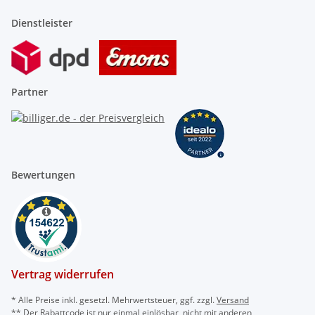
Dienstleister
WICHTIG
Die Installation von Gas- bzw. Elektrogeräten, darf
nur durch einen konzessionierten Fachbetrieb
Partner
durchgeführt werden.
Bewertungen
Vertrag widerrufen
* Alle Preise inkl. gesetzl. Mehrwertsteuer, ggf. zzgl.
Versand
** Der Rabattcode ist nur einmal einlösbar, nicht mit anderen