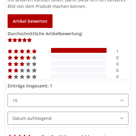
Wärmetauschfläche)
Alle Anschlüsse sind mit Innengewinde ausgeführt
Bild von dem Produkt machen können.
Bequeme Revisionsöffnung
Einfache Montage
Artikel bewerten
Durchschnittliche Artikelbewertung:
1
0
0
0
0
Einträge insgesamt: 1