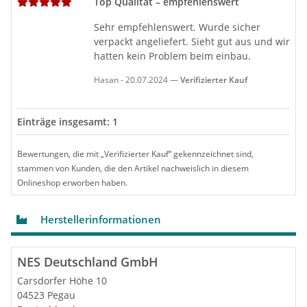
Top Qualität – empfehlenswert
Sehr empfehlenswert. Wurde sicher
verpackt angeliefert. Sieht gut aus und wir
hatten kein Problem beim einbau.
Hasan
-
20.07.2024
Verifizierter Kauf
Einträge insgesamt: 1
Bewertungen, die mit „Verifizierter Kauf“ gekennzeichnet sind,
stammen von Kunden, die den Artikel nachweislich in diesem
Querschnitt des Wärmepumpenspeichers
Onlineshop erworben haben.
1 – PVC-Mantel, Farbe RAL 9006
2 – Hochleistungswärmedämmung
3 – Anodenschutz (DIN 4753-6)
Herstellerinformationen
4 – Thermometer
5 – Wasserbehälter aus
niederkohlenstoffhaltigem Stahl
NES Deutschland GmbH
6 – Titanium-Emaille (DIN 4753-3)
Carsdorfer Höhe 10
7 – Elektrische Heizquelle
8 – Mannloch mit Flansch
04523 Pegau