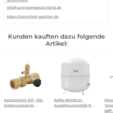
9 – Sicherheitsventil, 8 bar
Deutschland
10 – Hochleistungs-Wärmetauscher S1
info@sunsystemdeutschland.de
https://sunsystem-speicher.de
Kunden kauften dazu folgende
Artikel:
Kappenventil 3/4", inkl.
Reflex Membran-
Pana
Entleerungsventil,
Ausdehnungsgefäß N
Temp
Messing-blank
35, für geschlossene
WW-S
UVP