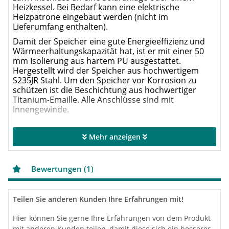
Heizkessel. Bei Bedarf kann eine elektrische
Heizpatrone eingebaut werden (nicht im
Lieferumfang enthalten).
Damit der Speicher eine gute Energieeffizienz und
Wärmeerhaltungskapazität hat, ist er mit einer 50
mm Isolierung aus hartem PU ausgestattet.
Hergestellt wird der Speicher aus hochwertigem
S235JR Stahl. Um den Speicher vor Korrosion zu
schützen ist die Beschichtung aus hochwertiger
Titanium-Emaille. Alle Anschlüsse sind mit
Innengewinde.
Vorteile des Wärmepumpenspeichers
Mehr anzeigen
Fußbodenaufstellung
Hochleistungswärmedämmung
Vertikal und horizontal ausgerichtete Speiche
Bewertungen (1)
Korrosionsschutz durch Anode und Titanium-
Emaille
Anschluss/Anschlüsse zur Einbau einer oder
Teilen Sie anderen Kunden Ihre Erfahrungen mit!
mehrere elektrischer Heizpartonen
Die Höhe des Speichers wird durch den kleineren
Hier können Sie gerne Ihre Erfahrungen von dem Produkt
Diameter kompensiert (Größere
mit anderen Kunden teilen, damit diese sich ein besseres