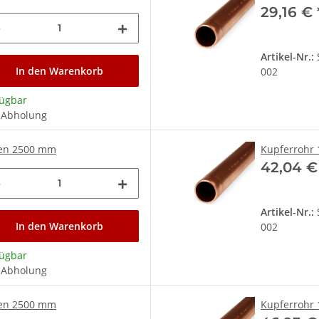
29,16 €
Artikel-Nr.:
In den Warenkorb
002
fügbar
 Abholung
gen 2500 mm
Kupferrohr 
42,04 
Artikel-Nr.:
In den Warenkorb
002
fügbar
 Abholung
gen 2500 mm
Kupferrohr 