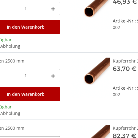
46,93 
Artikel-Nr.:
In den Warenkorb
002
fügbar
 Abholung
gen 2500 mm
Kupferrohr 
63,70 
Artikel-Nr.:
In den Warenkorb
002
fügbar
 Abholung
gen 2500 mm
Kupferrohr 
82,37 