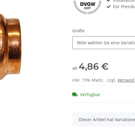
Installati
Für Pressb
Größe
Bitte wählen Sie eine Variati
4,86 €
ab
inkl. 19% MwSt. , zzgl.
Versan
Verfügbar
x
Dieser Artikel hat Variatio