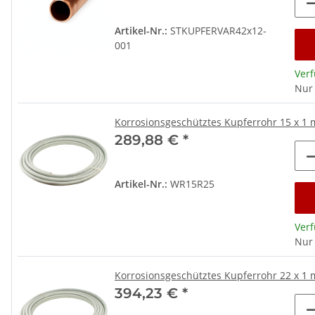
Artikel-Nr.:
STKUPFERVAR42x12-
001
Ver
Nur
Korrosionsgeschütztes Kupferrohr 15 x 1 
289,88 €
*
Artikel-Nr.:
WR15R25
Ver
Nur
Korrosionsgeschütztes Kupferrohr 22 x 1 
394,23 €
*