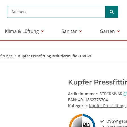
Klima & Lüftung
Sanitär
Garten
fittings
Kupfer Pressfitting Reduziermuffe - DVGW
Kupfer Pressfit
Artikelnummer:
STPCRMVAR
EAN:
4011862775704
Kategorie:
Kupfer Pressfittings
DVGW gepr