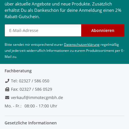
über aktuelle Angebote und neue Produkte. Zusätzlich
erhältst Du als Dankeschön für deine Anmeldung einen 2%
Rabatt-Gutschein.
Newsletter abonnieren
Abonnieren
Bitte sendet mir entsprechend eurer
Datenschutzerklärung
regelmäßig
und jederzeit widerruflich Informationen zu eurem Produktsortiment per E-
Mail zu.
Fachberatung
Tel: 02327 / 586 050
Fax: 02327 / 586 0529
verkauf@immotecgmbh.de
Mo. - Fr.:
08:00 - 17:00 Uhr
Gesetzliche Informationen