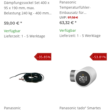
Panasonic
Dämpfungssockel Set 400 x
Temperaturfühler-
95 x 190 mm, max.
Einbausatz für
Belastung 240 kg - 400 mm
UVP
:
97,58 €
Fremdspeicher
Schienenlänge
63,32 €
*
59,00 €
*
Verfügbar
Verfügbar
Lieferzeit: 1 - 5 Werktage
Lieferzeit: 1 - 5 Werktage
-35.85%
-53.81%
Panasonic
Panasonic tado° Smartes