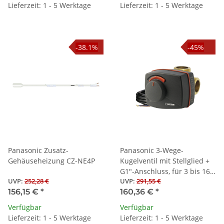
Lieferzeit: 1 - 5 Werktage
Lieferzeit: 1 - 5 Werktage
-38.1%
-45%
Panasonic Zusatz-
Panasonic 3-Wege-
Gehäuseheizung CZ-NE4P
Kugelventil mit Stellglied +
G1"-Anschluss, für 3 bis 16
UVP
:
252,28 €
UVP
:
291,55 €
kW
156,15 €
*
160,36 €
*
Verfügbar
Verfügbar
Lieferzeit: 1 - 5 Werktage
Lieferzeit: 1 - 5 Werktage