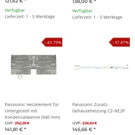
121,62 €
*
138,00 €
*
Verfügbar
Verfügbar
Lieferzeit: 1 - 5 Werktage
Lieferzeit: 1 - 5 Werktage
-43.79%
-37.87%
Panasonic Heizelement für
Panasonic Zusatz-
Untergestell mit
Gehäuseheizung CZ-NE2P
Kondensatwanne (940 mm)
UVP
:
252,28 €
UVP
:
234,43 €
141,81 €
*
145,66 €
*