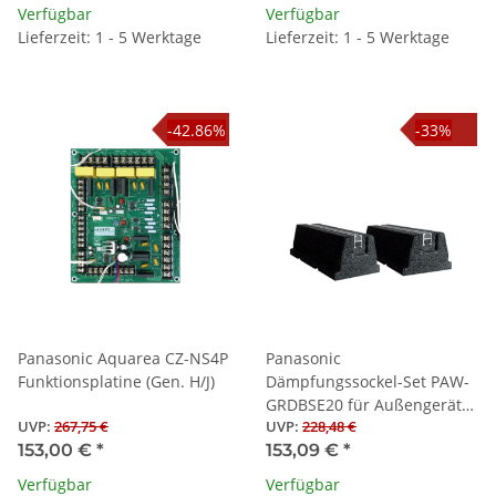
Verfügbar
Verfügbar
Lieferzeit: 1 - 5 Werktage
Lieferzeit: 1 - 5 Werktage
-42.86%
-33%
Panasonic Aquarea CZ-NS4P
Panasonic
Funktionsplatine (Gen. H/J)
Dämpfungssockel-Set PAW-
GRDBSE20 für Außengeräte
UVP
:
267,75 €
UVP
:
228,48 €
(600 x 95 x 130 mm,
153,00 €
*
153,09 €
*
Belastung bis 500 kg)
Verfügbar
Verfügbar