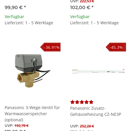
UVP
:
222,53 €
99,90 €
*
102,00 €
*
Verfügbar
Verfügbar
Lieferzeit: 1 - 5 Werktage
Lieferzeit: 1 - 5 Werktage
-36.91%
-45.3%
Panasonic 3-Wege-Ventil für
Panasonic Zusatz-
Warmwasserspeicher
Gehäuseheizung CZ-NE3P
(optional)
UVP
:
192,78 €
UVP
:
252,28 €