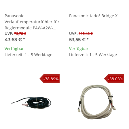
Panasonic
Panasonic tado° Bridge X
Vorlauftemperaturfühler für
Reglermodule PAW-A2W-
UVP
:
73,78 €
UVP
:
115,43 €
TSBH (Gen. M)
43,63 €
*
53,55 €
*
Verfügbar
Verfügbar
Lieferzeit: 1 - 5 Werktage
Lieferzeit: 1 - 5 Werktage
-38.89%
-38.03%