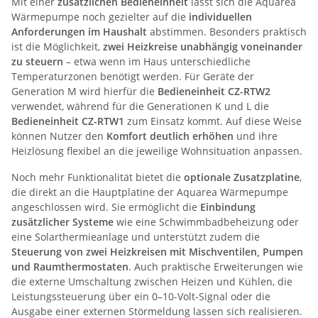
Mit einer
zusätzlichen Bedieneinheit
lässt sich die Aquarea
Wärmepumpe noch gezielter auf die
individuellen
Anforderungen im Haushalt
abstimmen. Besonders praktisch
ist die Möglichkeit,
zwei Heizkreise unabhängig voneinander
zu steuern
– etwa wenn im Haus unterschiedliche
Temperaturzonen benötigt werden. Für Geräte der
Generation M wird hierfür die
Bedieneinheit CZ-RTW2
verwendet, während für die Generationen K und L die
Bedieneinheit CZ-RTW1
zum Einsatz kommt. Auf diese Weise
können Nutzer den
Komfort deutlich erhöhen
und ihre
Heizlösung flexibel an die jeweilige Wohnsituation anpassen.
Noch mehr Funktionalität bietet die
optionale Zusatzplatine
,
die direkt an die Hauptplatine der Aquarea Wärmepumpe
angeschlossen wird. Sie ermöglicht die
Einbindung
zusätzlicher Systeme
wie eine Schwimmbadbeheizung oder
eine Solarthermieanlage und unterstützt zudem die
Steuerung von zwei Heizkreisen mit Mischventilen, Pumpen
und Raumthermostaten
. Auch praktische Erweiterungen wie
die externe Umschaltung zwischen Heizen und Kühlen, die
Leistungssteuerung über ein 0–10-Volt-Signal oder die
Ausgabe einer externen Störmeldung lassen sich realisieren.