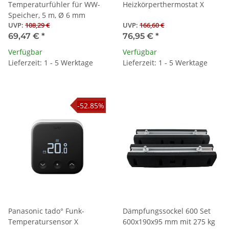
Temperaturfühler für WW-
Heizkörperthermostat X
Speicher, 5 m, Ø 6 mm
UVP
:
108,29 €
UVP
:
166,60 €
69,47 €
*
76,95 €
*
Verfügbar
Verfügbar
Lieferzeit: 1 - 5 Werktage
Lieferzeit: 1 - 5 Werktage
-52.85%
Panasonic tado° Funk-
Dämpfungssockel 600 Set
Temperatursensor X
600x190x95 mm mit 275 kg