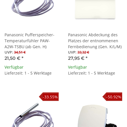
Panasonic Pufferspeicher-
Panasonic Abdeckung des
Temperaturfühler PAW-
Platzes der entnommenen
A2W-TSBU (ab Gen. H)
Fernbedienung (Gen. K/L/M)
UVP
:
34,51 €
UVP
:
33,32 €
21,50 €
*
27,95 €
*
Verfügbar
Verfügbar
Lieferzeit: 1 - 5 Werktage
Lieferzeit: 1 - 5 Werktage
-33.55%
-50.92%