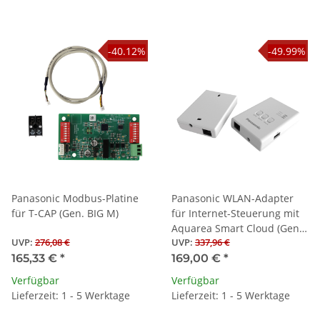
-40.12%
-49.99%
Panasonic Modbus-Platine
Panasonic WLAN-Adapter
für T-CAP (Gen. BIG M)
für Internet-Steuerung mit
Aquarea Smart Cloud (Gen.
UVP
:
276,08 €
UVP
:
337,96 €
H/J/K)
165,33 €
*
169,00 €
*
Verfügbar
Verfügbar
Lieferzeit: 1 - 5 Werktage
Lieferzeit: 1 - 5 Werktage