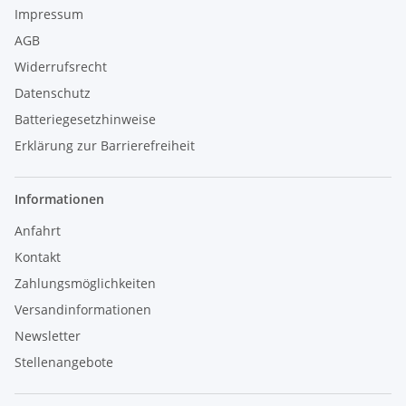
Verunreinigungen enthält, und von Wasser mit saurer Qualität nicht
Impressum
gewährleistet werden. Durch Verwendung solcher Wasserqualitäten
entstehende Wartungs- und Gewährleistungskosten liegen in der
AGB
Verantwortung des Kunden.
Widerrufsrecht
Datenschutz
Batteriegesetzhinweise
Erklärung zur Barrierefreiheit
Informationen
Anfahrt
Kontakt
Zahlungsmöglichkeiten
Versandinformationen
Newsletter
Stellenangebote