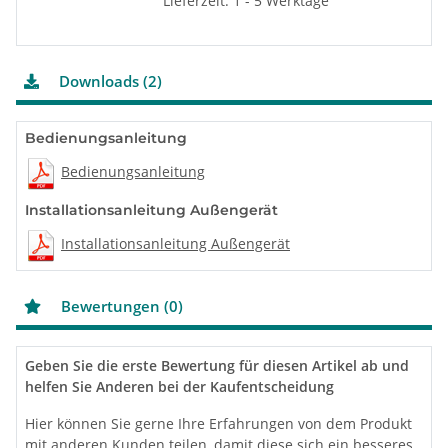
Lieferzeit: 1 - 5 Werktage
Technische Daten – Tabellen
Downloads (2)
Technische Daten des Sets
Aquarea LT Luft/Wasser-
Generation
Generation
Gene
Einheit
Splitwärmepumpe
„K“ - 3 kW
„K“ - 5 kW
„K“ -
Bedienungsanleitung
KIT-
KIT-
KIT-
Panasonic Artikelnr.
WC03K3E5
WC05K3E5
WC07
Bedienungsanleitung
Energieeffizienzklasse
Installationsanleitung Außengerät
Energieeffizienzklasse
Raumheizung (Mittleres
Installationsanleitung Außengerät
Klima, W35)
Energieeffizienzklasse
Raumheizung (Mittleres
Klima, W55)
Bewertungen (0)
Grunddaten
Jahreszeitbedingte
Geben Sie die erste Bewertung für diesen Artikel ab und
Raumheizungs-
%
200 / 136
202 / 142
193 /
Energieeffizienz (?
), W35 /
s,h
helfen Sie Anderen bei der Kaufentscheidung
W55
SCOP Raumheizung, W35 / W55
5,07 / 3,47
5,12 / 3,63
4,90 
Hier können Sie gerne Ihre Erfahrungen von dem Produkt
mit anderen Kunden teilen, damit diese sich ein besseres