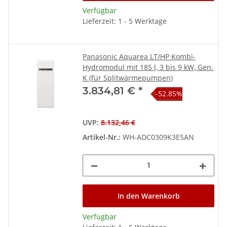
Verfügbar
Lieferzeit: 1 - 5 Werktage
Panasonic Aquarea LT/HP Kombi-
Hydromodul mit 185 l, 3 bis 9 kW, Gen.
K (für Splitwärmepumpen)
Hinweis:
Für manche der hier gezeigten
Funktionen/Eigenschaften wird weiteres Zubehör benötigt
3.834,81 €
*
-52.85%
(nicht im Lieferumfang enthalten).
UVP
:
8.132,46 €
Artikel-Nr.:
WH-ADC0309K3E5AN
In den Warenkorb
Verfügbar