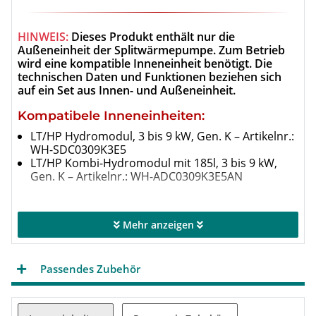
HINWEIS:
Dieses Produkt enthält nur die
Außeneinheit der Splitwärmepumpe. Zum Betrieb
wird eine kompatible Inneneinheit benötigt. Die
technischen Daten und Funktionen beziehen sich
auf ein Set aus Innen- und Außeneinheit.
Kompatibele Inneneinheiten:
LT/HP Hydromodul, 3 bis 9 kW, Gen. K – Artikelnr.:
WH-SDC0309K3E5
LT/HP Kombi-Hydromodul mit 185l, 3 bis 9 kW,
Gen. K – Artikelnr.: WH-ADC0309K3E5AN
Mehr anzeigen
Optimal für Neuinstallationen und
Niedrigenergiehäuser geeignet
Die Aquarea LT Modelle von Panasonic bieten
Passendes Zubehör
maximale Energieersparnis sowie minimale CO
-
2
Emissionen und haben trotzdem einen minimalen
Platzbedarf. Dank diesen Eigenschaften erreichen