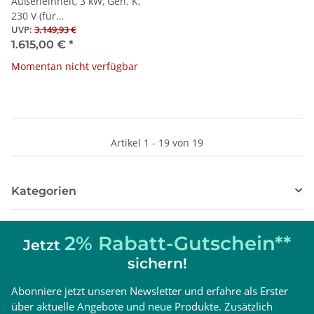
Außeneinheit, 3 kW, Gen. K,
230 V (für
UVP
:
3.149,93 €
Splitwärmepumpen)
1.615,00 €
*
Momentan nicht verfügbar
Artikel 1 - 19 von 19
Kategorien
2% Rabatt-Gutschein**
Jetzt
sichern!
Abonniere jetzt unseren Newsletter und erfahre als Erster
über aktuelle Angebote und neue Produkte. Zusätzlich