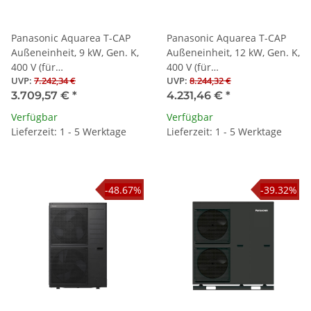
Panasonic Aquarea T-CAP
Panasonic Aquarea T-CAP
Außeneinheit, 9 kW, Gen. K,
Außeneinheit, 12 kW, Gen. K,
400 V (für
400 V (für
UVP
:
7.242,34 €
UVP
:
8.244,32 €
Splitwärmepumpen)
Splitwärmepumpen)
3.709,57 €
*
4.231,46 €
*
Verfügbar
Verfügbar
Lieferzeit: 1 - 5 Werktage
Lieferzeit: 1 - 5 Werktage
-48.67%
-39.32%