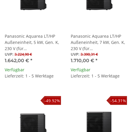
Panasonic Aquarea LT/HP
Panasonic Aquarea LT/HP
Außeneinheit, 5 kW, Gen. K,
Außeneinheit, 7 kW, Gen. K,
230 V (für
230 V (für
UVP
:
3.224,90 €
UVP
:
3.390,31 €
Splitwärmepumpen)
Splitwärmepumpen)
1.642,00 €
*
1.710,00 €
*
Verfügbar
Verfügbar
Lieferzeit: 1 - 5 Werktage
Lieferzeit: 1 - 5 Werktage
-49.92%
-54.31%