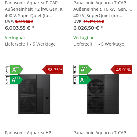
Panasonic Aquarea T-CAP
Panasonic Aquarea T-CAP
Außeneinheit, 12 kW, Gen. K,
Außeneinheit, 16 kW, Gen. K,
400 V, SuperQuiet (für
400 V, SuperQuiet (für
UVP
:
9.893,66 €
UVP
:
11.479,93 €
Splitwärmepumpen)
Splitwärmepumpen)
6.003,55 €
*
6.026,50 €
*
Verfügbar
Verfügbar
Lieferzeit: 1 - 5 Werktage
Lieferzeit: 1 - 5 Werktage
-38.75%
-48.01%
Panasonic Aquarea HP
Panasonic Aquarea T-CAP