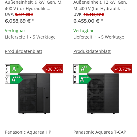
Außeneinheit, 9 kW, Gen. M,
Außeneinheit, 12 kW, Gen.
400 V (für Hydraulik-
M, 400 V (für Hydraulik-
UVP
:
9.891,28 €
UVP
:
12.415,27 €
Splitwärmepumpen)
Splitwärmepumpen)
6.058,69 €
*
6.455,00 €
*
Verfügbar
Verfügbar
Lieferzeit: 1 - 5 Werktage
Lieferzeit: 1 - 5 Werktage
Produktdatenblatt
Produktdatenblatt
-38.75%
-43.72%
Panasonic Aquarea HP
Panasonic Aquarea T-CAP