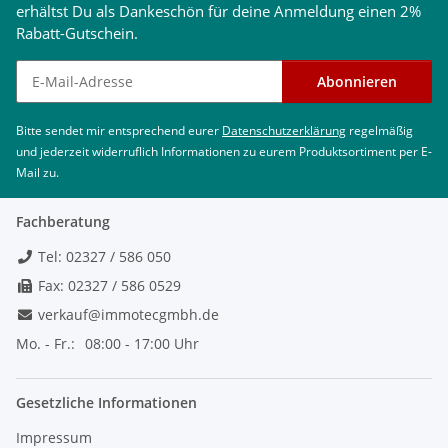
erhältst Du als Dankeschön für deine Anmeldung einen 2%
Rabatt-Gutschein.
Newsletter abonnieren
Abonnieren
Bitte sendet mir entsprechend eurer
Datenschutzerklärung
regelmäßig
und jederzeit widerruflich Informationen zu eurem Produktsortiment per E-
Mail zu.
Fachberatung
Tel: 02327 / 586 050
Fax: 02327 / 586 0529
verkauf@immotecgmbh.de
Mo. - Fr.:
08:00 - 17:00 Uhr
Gesetzliche Informationen
Impressum