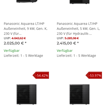
Panasonic Aquarea LT/HP
Panasonic Aquarea LT/HP
Außeneinheit, 9 kW, Gen. K,
Außeneinheit, 5 kW, Gen. L,
230 V (für
230 V (für Hydraulik-
UVP
:
4.043,62 €
UVP
:
5.285,98 €
Splitwärmepumpen)
Splitwärmepumpen)
2.025,00 €
*
2.415,00 €
*
Verfügbar
Verfügbar
Lieferzeit: 1 - 5 Werktage
Lieferzeit: 1 - 5 Werktage
-54.42%
-53.97%