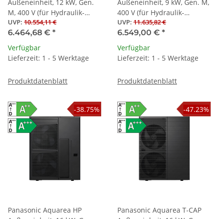
Außeneinheit, 12 kW, Gen.
Außeneinheit, 9 kW, Gen. M,
M, 400 V (für Hydraulik-
400 V (für Hydraulik-
UVP
:
10.554,11 €
UVP
:
11.635,82 €
Splitwärmepumpen)
Splitwärmepumpen)
6.464,68 €
*
6.549,00 €
*
Verfügbar
Verfügbar
Lieferzeit: 1 - 5 Werktage
Lieferzeit: 1 - 5 Werktage
Produktdatenblatt
Produktdatenblatt
-38.75%
-47.23%
Panasonic Aquarea HP
Panasonic Aquarea T-CAP