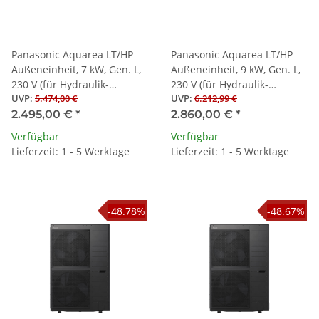
Panasonic Aquarea LT/HP
Panasonic Aquarea LT/HP
Außeneinheit, 7 kW, Gen. L,
Außeneinheit, 9 kW, Gen. L,
230 V (für Hydraulik-
230 V (für Hydraulik-
UVP
:
5.474,00 €
UVP
:
6.212,99 €
Splitwärmepumpen)
Splitwärmepumpen)
2.495,00 €
*
2.860,00 €
*
Verfügbar
Verfügbar
Lieferzeit: 1 - 5 Werktage
Lieferzeit: 1 - 5 Werktage
-48.78%
-48.67%