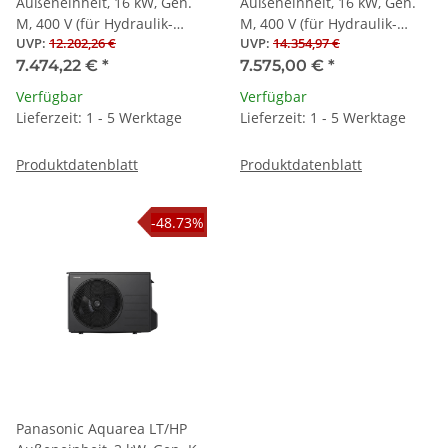
Außeneinheit, 16 kW, Gen.
Außeneinheit, 16 kW, Gen.
M, 400 V (für Hydraulik-
M, 400 V (für Hydraulik-
UVP
:
12.202,26 €
UVP
:
14.354,97 €
Splitwärmepumpen)
Splitwärmepumpen)
7.474,22 €
*
7.575,00 €
*
Verfügbar
Verfügbar
Lieferzeit: 1 - 5 Werktage
Lieferzeit: 1 - 5 Werktage
Produktdatenblatt
Produktdatenblatt
-48.73%
Panasonic Aquarea LT/HP