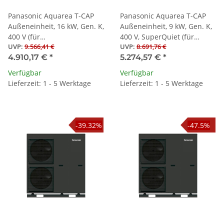
Panasonic Aquarea T-CAP
Panasonic Aquarea T-CAP
Außeneinheit, 16 kW, Gen. K,
Außeneinheit, 9 kW, Gen. K,
400 V (für
400 V, SuperQuiet (für
UVP
:
9.566,41 €
UVP
:
8.691,76 €
Splitwärmepumpen)
Splitwärmepumpen)
4.910,17 €
*
5.274,57 €
*
Verfügbar
Verfügbar
Lieferzeit: 1 - 5 Werktage
Lieferzeit: 1 - 5 Werktage
-39.32%
-47.5%