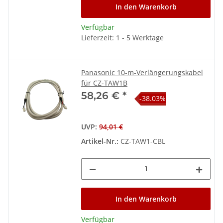
In den Warenkorb
Verfügbar
Lieferzeit: 1 - 5 Werktage
Panasonic 10-m-Verlängerungskabel
für CZ-TAW1B
58,26 €
*
-38.03%
Hinweis:
Für manche der hier gezeigten
Funktionen/Eigenschaften wird weiteres Zubehör benötigt
UVP
:
94,01 €
(nicht im Lieferumfang enthalten).
Artikel-Nr.:
CZ-TAW1-CBL
Lieferumfang
1 × Innengerät / Kombi-Hydromodul (WH-
ADC0309K3E5AN)
1 × Außengerät (WH-UDZ05KE5)
1 × Bedienungs-/Installationsanleitung
1 × Energieeffizienzlabel
In den Warenkorb
1 × Produktdatenblatt
Verfügbar