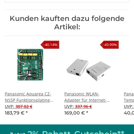
Kunden kauften dazu folgende
Artikel:
-40.14%
-49.99%
Panasonic Aquarea CZ-
Panasonic WLAN-
Pana
NS5P Funktionsplatine
Adapter für Internet-
Temp
(Gen. K/L)
UVP
:
307,02 €
Steuerung mit Aquarea
UVP
:
337,96 €
A2W-
UVP
Smart Cloud (Gen. H/J/K)
183,79 €
*
169,00 €
*
40,
2% Rabatt-Gutschein**