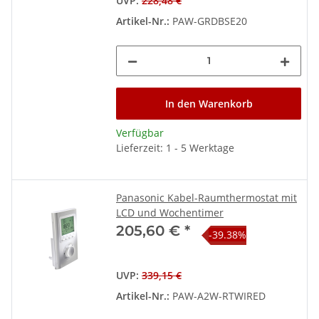
UVP
:
228,48 €
Artikel-Nr.:
PAW-GRDBSE20
In den Warenkorb
Verfügbar
Lieferzeit: 1 - 5 Werktage
Panasonic Kabel-Raumthermostat mit
LCD und Wochentimer
205,60 €
*
-39.38%
UVP
:
339,15 €
Artikel-Nr.:
PAW-A2W-RTWIRED