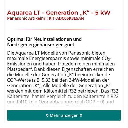
Aquarea LT - Generation „K“ - 5 kW
Panasonic Artikelnr.: KIT-ADC05K3E5AN
Optimal für Neuinstallationen und
Niedrigenergiehäuser geeignet
Die Aquarea LT Modelle von Panasonic bieten
maximale Energieersparnis sowie minimale CO
-
2
Emissionen und haben trotzdem einen minimalen
Platzbedarf. Dank diesen Eigenschaften erreichen
die Modelle der Generation „K“ beeindruckende
COP-Werte (z.B. 5,33 bei den 3-kW-Modellen der
Generation „K“). Alle Modelle der Generation „K“
werden mit dem Kältemittel R32 betrieben. Das R32
Kältemittel hat im Vergleich zu den Kältemitteln R22
und R410 kein Ozonabbaupotenzial (ODP = 0) und
hat ein deutlich geringeres Treibhauspotenzial
(GWP-Wert).
Mehr anzeigen
Splitsystem mit Kombi-Hydromodul