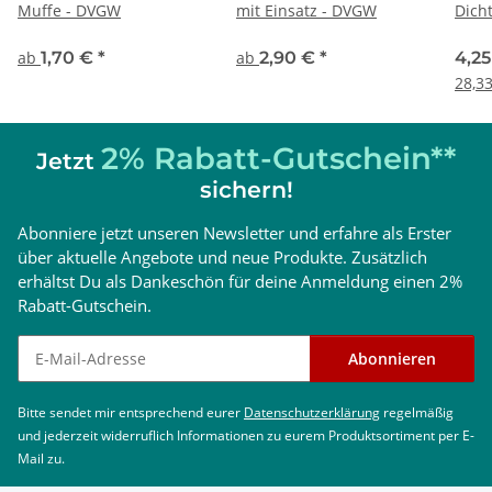
Muffe - DVGW
mit Einsatz - DVGW
Dich
meta
Gewi
ab
1,70 €
*
ab
2,90 €
*
4,2
28,33
2% Rabatt-Gutschein**
Jetzt
sichern!
Abonniere jetzt unseren Newsletter und erfahre als Erster
über aktuelle Angebote und neue Produkte. Zusätzlich
erhältst Du als Dankeschön für deine Anmeldung einen 2%
Rabatt-Gutschein.
Newsletter abonnieren
Abonnieren
Bitte sendet mir entsprechend eurer
Datenschutzerklärung
regelmäßig
und jederzeit widerruflich Informationen zu eurem Produktsortiment per E-
Mail zu.