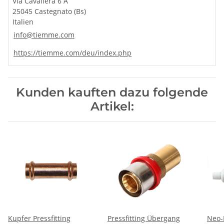
Via Cavallera 6 A
25045 Castegnato (Bs)
Italien
info@tiemme.com
https://tiemme.com/deu/index.php
Kunden kauften dazu folgende
Artikel:
Kupfer Pressfitting
Pressfitting Übergang
Neo-