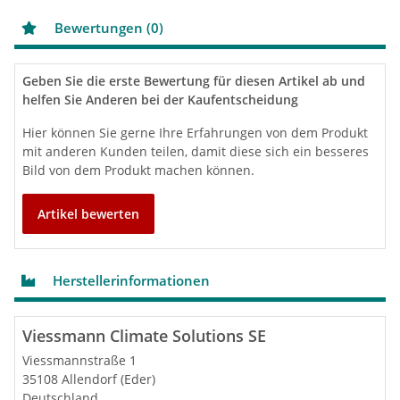
Außentemperatur von –10 °C ermöglicht den
Einsatz sowohl im Neubau als auch in der
Bewertungen (0)
Modernisierung
Selbstoptimierende Regelung des Volumenstroms
über Viessmann Hydro AutoControl
Geben Sie die erste Bewertung für diesen Artikel ab und
Umweltfreundliches, natürliches Kältemittel R290
helfen Sie Anderen bei der Kaufentscheidung
mit einem besonders niedrigen GWP von 0,02
(GWP = Global Warming Potential)
Hier können Sie gerne Ihre Erfahrungen von dem Produkt
Komfortabel durch reversible Ausführung für
mit anderen Kunden teilen, damit diese sich ein besseres
Heizen und Kühlen
Bild von dem Produkt machen können.
Leise im Betrieb durch Advanced acoustics design
(AAD)
Internetfähig durch integriertes WLAN oder
Artikel bewerten
Service-Link
Bedienung, Optimierung, Wartung und Service
über ViCare App und ViGuide
Geführte Inbetriebnahme über ViGuide
Herstellerinformationen
Einzelraumregelung mit Komponenten aus ViCare
Smart Climate
Viessmann Climate Solutions SE
Viessmannstraße 1
35108 Allendorf (Eder)
Inneneinheit
Deutschland