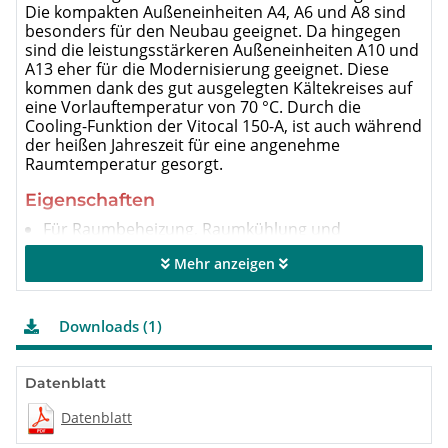
Die kompakten Außeneinheiten A4, A6 und A8 sind
besonders für den Neubau geeignet. Da hingegen
sind die leistungsstärkeren Außeneinheiten A10 und
A13 eher für die Modernisierung geeignet. Diese
kommen dank des gut ausgelegten Kältekreises auf
eine Vorlauftemperatur von 70 °C. Durch die
Cooling-Funktion der Vitocal 150-A, ist auch während
der heißen Jahreszeit für eine angenehme
Raumtemperatur gesorgt.
Eigenschaften
Für Raumbeheizung, Raumkühlung und
Trinkwassererwärmung in Heizungsanlagen
Mehr anzeigen
Inneneinheit mit Regelung, Heizwasser-
Durchlauferhitzer, integriertem Pufferspeicher,
Ausdehnungsgefäß, Sicherheitsgruppe und
integriertem Heiz-/Kühlkreis
Downloads (1)
Geringe Betriebskosten durch hohen COP
(Coefficient of Performance) nach EN 14511: Bis
5,0 bei A7/W35
Datenblatt
Leistungsregelung und DC-Inverter für hohe
Datenblatt
Effizienz im Teillastbetrieb
Maximale Vorlauftemperatur bis 70 °C bei einer