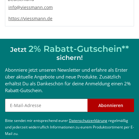
info@viessmann.com
Inneneinheit der Vitocal 150-A, Typ
AWO-E-AC 151.A10
https://viessmann.de
Mit neuer Hydro AutoControl Hydraulik zur
Bereitstellung der erforderlichen Abtauenergie
2% Rabatt-Gutschein**
und Sicherstellung der erforderlichen Mindest-
Jetzt
Umlaufmenge im Wärmepumpen Kreis
sichern!
Eingebautes 4/3-Wege-Ventil
Heizen/Trinkwassererwärmung/Bypass
Abonniere jetzt unseren Newsletter und erfahre als Erster
Eingebaute Hocheffizienz-Umwälzpumpe für den
über aktuelle Angebote und neue Produkte. Zusätzlich
Sekundärkreis/Heiz-/Kühlkreis 1
erhältst Du als Dankeschön für deine Anmeldung einen 2%
Eingebauter Heizwasser-Durchlauferhitzer
Eingebauter Pufferspeicher 16 l
Rabatt-Gutschein.
Eingebautes Sicherheitsventil und Digital-
Manometer
Newsletter abonnieren
Abonnieren
Witterungsgeführte Wärmepumpenregelung mit
Außentemperatursensor
Volumenstromsensor
Bitte sendet mir entsprechend eurer
Datenschutzerklärung
regelmäßig
Wandhalterung, Standard-Anschlussrohre
und jederzeit widerruflich Informationen zu eurem Produktsortiment per E-
Ausdehnungsgefäß 10 l
Mail zu.