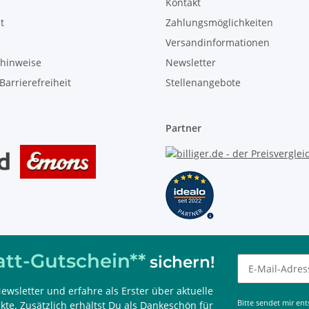
Kontakt
t
Zahlungsmöglichkeiten
Versandinformationen
zhinweise
Newsletter
Barrierefreiheit
Stellenangebote
Partner
tt-Gutschein**
sichern!
ewsletter und erfahre als Erster über aktuelle
 kombinierbar, nur im Onlineshop einlösbar und 60 Tage gültig.
Bitte sendet mir en
te. Zusätzlich erhältst Du als Dankeschön für