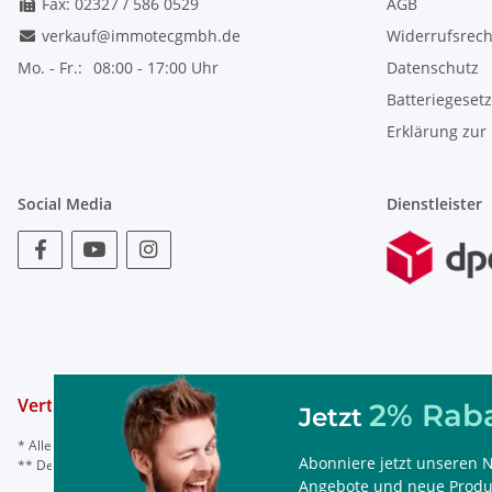
Fax: 02327 / 586 0529
AGB
verkauf@immotecgmbh.de
Widerrufsrech
Mo. - Fr.:
08:00 - 17:00 Uhr
Datenschutz
Batteriegeset
Erklärung zur 
Social Media
Dienstleister
Vertrag widerrufen
2% Raba
Jetzt
* Alle Preise inkl. gesetzl. Mehrwertsteuer, ggf. zzgl.
Versand
Abonniere jetzt unseren N
** Der Rabattcode ist nur einmal einlösbar, nicht mit anderen Rabattaktionen
Angebote und neue Produk