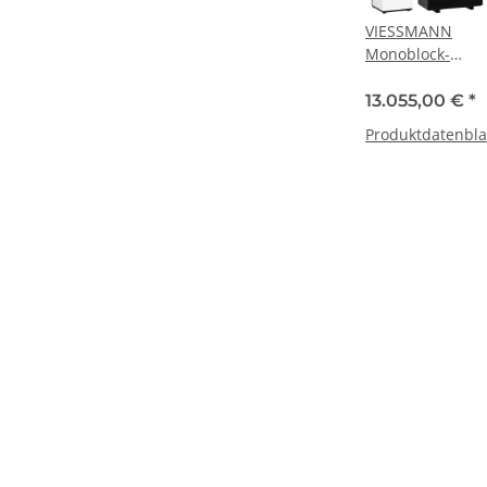
VIESSMANN
Monoblock-
Wärmepumpe
Vitocal 252-A,
13.055,00 €
*
AWOT-E-AC
Produktdatenbla
251.A13