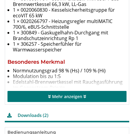
Brennwertkessel 66,3 kW, LL-Gas
1 × 0020060830 - Kesselsicherheitsgruppe für
ecoVIT 65 kW
1 × 0020266797 - Heizungsregler multiMATIC
700/6, eBUS-Schnittstelle
1 × 300849 - Gaskugelhahn-Durchgang mit
Brandschutzeinrichtung Rp 1
1 × 306257 - Speicherfühler für
Warmwasserspeicher
Besonderes Merkmal
Normnutzungsgrad 98 % (Hs) / 109 % (Hi)
Modulation bis zu 1:5
Edelstahl-Brennwertkessel mit Rauchgasführung
im Gegenstrom-Prinzip
Innovativer Edelstahl-Glattrohrwärmetauscher
Mehr anzeigen
Großer Wasserinhalt
Aqua-Kondens-System, Speicherladeregelung mit
Brennwertnutzung
Downloads (2)
Kompaktes Gehäusedesign mit abnehmbaren
Seitenteilen
Bedienungsanleitung
Produktausstattung