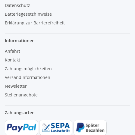
Gasversorger für welche Gasart Sie die Therme
Datenschutz
benötigen.
Batteriegesetzhinweise
Die Installation von Gas- bzw. Elektrogeräten, darf
Erklärung zur Barrierefreiheit
nur durch einen konzessionierten Fachbetrieb
durchgeführt werden.
Informationen
Anfahrt
Kontakt
Zahlungsmöglichkeiten
Versandinformationen
Newsletter
Stellenangebote
Zahlungsarten