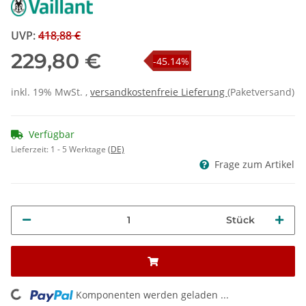
UVP
:
418,88 €
229,80 €
-45.14%
inkl. 19% MwSt. ,
versandkostenfreie Lieferung
(Paketversand)
Verfügbar
Lieferzeit:
1 - 5 Werktage
(DE)
Frage zum Artikel
Stück
ng...
Komponenten werden geladen ...