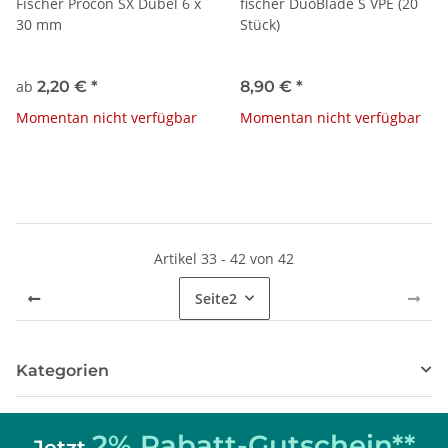
Fischer Procon SX Dübel 6 x
fischer DuoBlade S VPE (20
30 mm
Stück)
ab
2,20 €
*
8,90 €
*
Momentan nicht verfügbar
Momentan nicht verfügbar
Artikel 33 - 42 von 42
Seite
2
Kategorien
2% Rabatt-Gutschein**
Jetzt