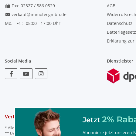
Fax: 02327 / 586 0529
AGB
verkauf@immotecgmbh.de
Widerrufsrech
Mo. - Fr.:
08:00 - 17:00 Uhr
Datenschutz
Batteriegeset
Erklärung zur 
Social Media
Dienstleister
Vertrag widerrufen
2% Raba
Jetzt
* Alle Preise inkl. gesetzl. Mehrwertsteuer, ggf. zzgl.
Versand
Abonniere jetzt unseren N
** Der Rabattcode ist nur einmal einlösbar, nicht mit anderen Rabattaktionen