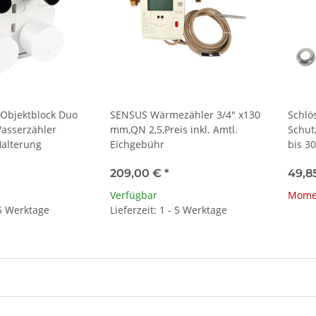
Objektblock Duo
SENSUS Wärmezähler 3/4" x130
Schlö
Wasserzähler
mm,QN 2,5,Preis inkl. Amtl.
Schut
Halterung
Eichgebühr
bis 30
Konfo
209,00 €
*
49,8
Kaltw
Verfügbar
Momen
 5 Werktage
Lieferzeit: 1 - 5 Werktage