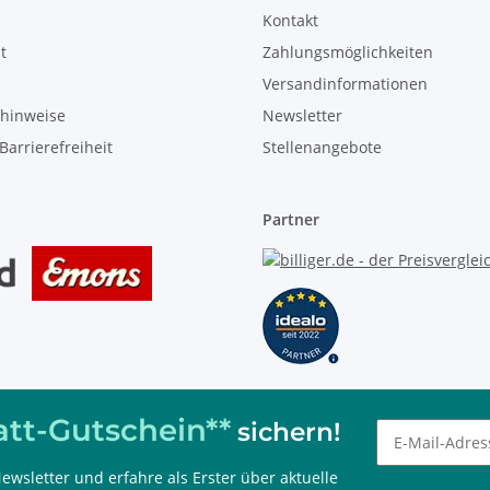
Kontakt
t
Zahlungsmöglichkeiten
Versandinformationen
zhinweise
Newsletter
Barrierefreiheit
Stellenangebote
Partner
tt-Gutschein**
sichern!
ewsletter und erfahre als Erster über aktuelle
 kombinierbar, nur im Onlineshop einlösbar und 60 Tage gültig.