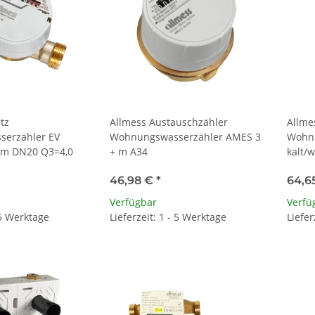
tz
Allmess Austauschzähler
Allme
erzähler EV
Wohnungswasserzähler AMES 3
Wohn
+ m DN20 Q3=4,0
+ m A34
kalt/
+m A
46,98 €
*
64,6
Verfügbar
Verfü
 5 Werktage
Lieferzeit: 1 - 5 Werktage
Liefer