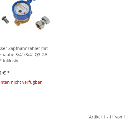
sser Zapfhahnzähler mit
zhaube 3/4"x3/4" Q3 2.5
° inklusiv
rmitätsentgelt (MID) für
5 €
*
asserzähler bis Q310
tan nicht verfügbar
Artikel 1 - 11 von 11