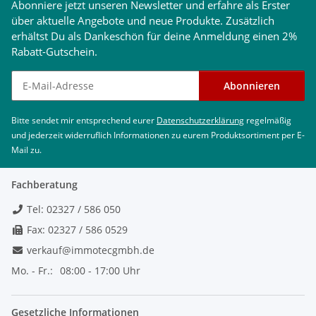
Abonniere jetzt unseren Newsletter und erfahre als Erster
über aktuelle Angebote und neue Produkte. Zusätzlich
erhältst Du als Dankeschön für deine Anmeldung einen 2%
Rabatt-Gutschein.
Newsletter abonnieren
Abonnieren
Bitte sendet mir entsprechend eurer
Datenschutzerklärung
regelmäßig
und jederzeit widerruflich Informationen zu eurem Produktsortiment per E-
Mail zu.
Fachberatung
Tel: 02327 / 586 050
Fax: 02327 / 586 0529
verkauf@immotecgmbh.de
Mo. - Fr.:
08:00 - 17:00 Uhr
Gesetzliche Informationen