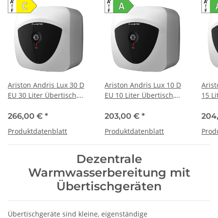
Ariston Andris Lux 30 D
Ariston Andris Lux 10 D
Aris
EU 30 Liter Übertisch,
EU 10 Liter Übertisch,
15 Li
druckfest + drucklos
druckfest + drucklos
druck
einsetzbar
einsetzbar
eins
266,00 €
*
203,00 €
*
204
Produktdatenblatt
Produktdatenblatt
Prod
Dezentrale
Warmwasserbereitung mit
Übertischgeräten
Übertischgeräte sind kleine, eigenständige