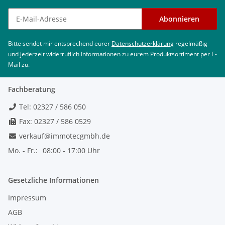
Newsletter abonnieren
Abonnieren
Bitte sendet mir entsprechend eurer
Datenschutzerklärung
regelmäßig
und jederzeit widerruflich Informationen zu eurem Produktsortiment per E-
Mail zu.
Fachberatung
Tel: 02327 / 586 050
Fax: 02327 / 586 0529
verkauf@immotecgmbh.de
Mo. - Fr.:
08:00 - 17:00 Uhr
Gesetzliche Informationen
Impressum
AGB