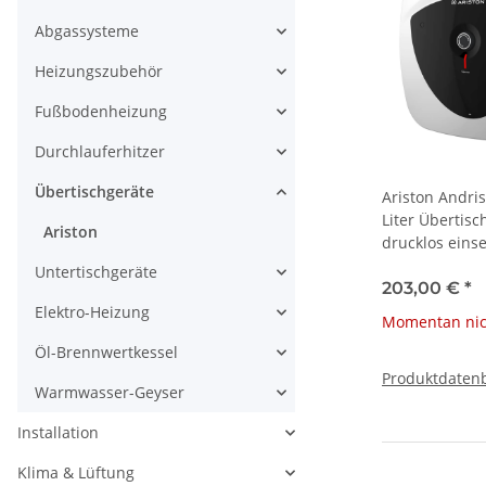
Abgassysteme
Heizungszubehör
Fußbodenheizung
Durchlauferhitzer
Übertischgeräte
Ariston Andri
Liter Übertisc
Ariston
drucklos eins
Untertischgeräte
203,00 €
*
Elektro-Heizung
Momentan nic
Öl-Brennwertkessel
Produktdatenb
Warmwasser-Geyser
Installation
Klima & Lüftung