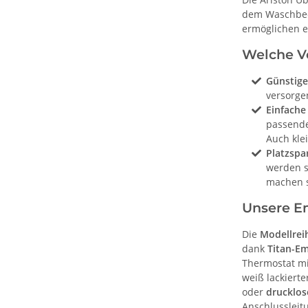
dem Waschbeck
ermöglichen e
Welche Vo
Günstige
versorge
Einfache 
passende
Auch kle
Platzspa
werden s
machen s
Unsere Em
Die
Modellrei
dank
Titan-Em
Thermostat mi
weiß lackiert
oder
drucklos
Anschlussleit