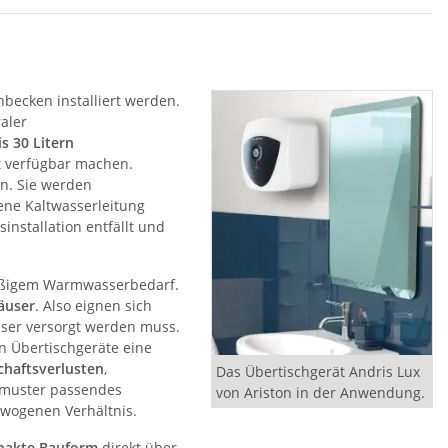
hbecken installiert werden.
aler
is 30 Litern
t verfügbar machen.
en. Sie werden
ne Kaltwasserleitung
nstallation entfällt und
mäßigem Warmwasserbedarf.
äuser
. Also eignen sich
ser versorgt werden muss.
n Übertischgeräte eine
chaftsverlusten
,
Das Übertischgerät Andris Lux
smuster passendes
von Ariston in der Anwendung.
ewogenen Verhältnis.
akte Bauform
direkt über