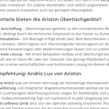
en montieren. Ein stabiler Wandhalter und seitlich angeordnete
ine saubere Installation auch bei geringem Platzangebot.
rteile bieten die Ariston Übertischgeräte?
 Anschaffung
– Übertischgeräte gehören zu den preiswertesten Mö
n. Bedingt durch die technische Simplizität ist das Kosten zu Nutz
Installation
– Die Montage erfolgt direkt über dem Waschbecken u
 Armatur. Damit eignen sich Übertischgeräte hervorragend zur 
inere Renovierungen oder Modernisierungen lassen sich so unkomp
rende Lösung
– Mit ihrem kompakten Aufbau sind Übertischgeräte 
oll, wie im Gäste-WC oder der Teestube. Der geringe Platzbedarf
ie zu einer wirtschaftlichen und funktionalen Lösung im kleinen 
pfehlung: Andris Lux von Ariston
he Andris Lux
von Ariston überzeugt als hochwertige Warmwasserl
aillierung
und integrierter Magnesiumschutzanode optimal vor Korr
t zuverlässigem Überhitzungsschutz sorgen für komfortable und s
er Außenummantelung fügt sich harmonisch in jede Umgebung ein. 
es (offenes) Gerät
lässt sich der Speicher vielseitig installieren. P
ung mit Stecker ergänzen die durchdachte Ausstattung dieser lei