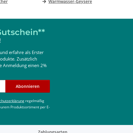
cher
Warmwasser-Geysere
utschein**
!
und erfahre als Erster
odukte. Zusätzlich
ine Anmeldung einen 2%
Abonnieren
chutzerklärung
regelmäßig
 eurem Produktsortiment per E-
Zahlungsarten