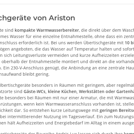
chgeräte von Ariston
te sind
kompakte Warmwasserbereiter
, die direkt über dem Wasc
armes Wasser für eine einzelne Entnahmestelle, ohne dass ein zentr
chluss erforderlich ist. Bei uns werden Übertischgeräte mit
10 b
gen angeboten, die das Wasser auf Temperatur halten und sofor
n sich Leitungsverluste vermeiden und kurze Aufheizzeiten erziel
berhalb der Entnahmestelle montiert und direkt an die vorhande
. Ein 230-V-Anschluss genügt, die Anbindung an eine zentrale Hausi
onsaufwand bleibt gering.
 Übertischgeräte besonders in Räumen mit geringem, aber regel
atzorte sind
Gäste-WCs, kleine Küchen, Werkstätten oder Gartenh
te besonders bei Räumen mit nur einer Armatur, die mit Warmwas
rüstungen, wenn kein Warmwasseranschluss vorhanden ist, stelle
ichkeit dar. So entstehen kurze Leitungswege mit
geringen Bereits
bei intermittierender Nutzung im Tagesverlauf. Ein zum Nutzung
en hält Aufheizzeiten und Energiebedarf im Alltag in einem ausg
bertischgeräte der Baureihe Andris Lux lassen sich durch ihre
komp