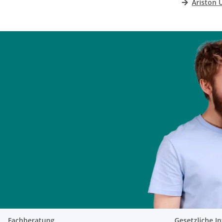
Ariston 
Fachberatung
Gesetzliche I