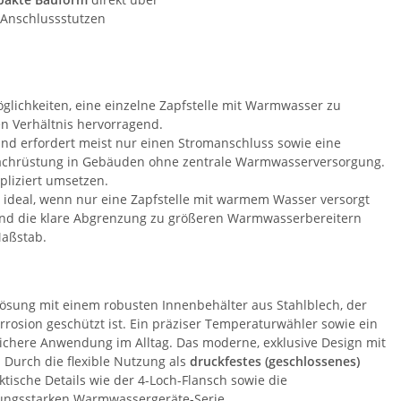
 Anschlussstutzen
glichkeiten, eine einzelne Zapfstelle mit Warmwasser zu
en Verhältnis hervorragend.
nd erfordert meist nur einen Stromanschluss sowie eine
Nachrüstung in Gebäuden ohne zentrale Warmwasserversorgung.
liziert umsetzen.
ideal, wenn nur eine Zapfstelle mit warmem Wasser versorgt
 und die klare Abgrenzung zu größeren Warmwasserbereitern
Maßstab.
ösung mit einem robusten Innenbehälter aus Stahlblech, der
osion geschützt ist. Ein präziser Temperaturwähler sowie ein
ichere Anwendung im Alltag. Das moderne, exklusive Design mit
Durch die flexible Nutzung als
druckfestes (geschlossenes)
raktische Details wie der 4-Loch-Flansch sowie die
stungsstarken Warmwassergeräte-Serie.