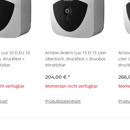
s Lux 10 D EU 10
Ariston Andris Lux 15 D 15 Liter
Arist
h, druckfest +
Übertisch, druckfest + drucklos
Liter 
etzbar
einsetzbar
druck
204,00 €
*
266,
ht verfügbar
Momentan nicht verfügbar
Momen
latt
Produktdatenblatt
Produ