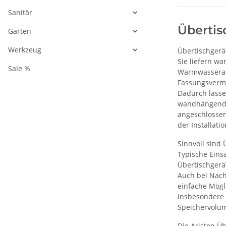
Sanitär
Übertis
Garten
Werkzeug
Übertischgerä
Sie liefern w
Sale %
Warmwasserans
Fassungsvermö
Dadurch lasse
wandhängend o
angeschlossen
der Installati
Sinnvoll sind
Typische Eins
Übertischgerä
Auch bei Nach
einfache Mögl
insbesondere 
Speichervolum
Die Ariston Ü