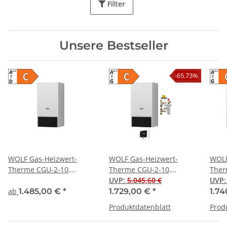
Filter
Unsere Bestseller
-65.73%
WOLF Gas-Heizwert-
WOLF Gas-Heizwert-
WOLF
Therme CGU-2-10,
Therme CGU-2-10,
Ther
Erdgas E/H, 10 kW
Erdgas E/H, 10 kW, RM-2,
UVP
:
5.045,60 €
Erdg
UVP
Aufputz
Unte
ab
1.485,00 €
*
1.729,00 €
*
1.7
Produktdatenblatt
Prod