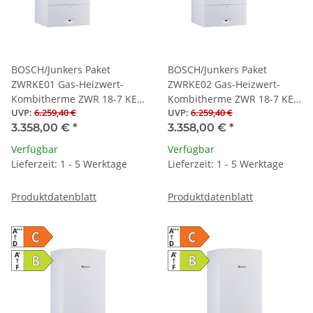
BOSCH/Junkers Paket
BOSCH/Junkers Paket
ZWRKE01 Gas-Heizwert-
ZWRKE02 Gas-Heizwert-
Kombitherme ZWR 18-7 KE
Kombitherme ZWR 18-7 KE
UVP
:
6.259,40 €
UVP
:
6.259,40 €
23, CR120
21, CR120
3.358,00 €
*
3.358,00 €
*
Verfügbar
Verfügbar
Lieferzeit: 1 - 5 Werktage
Lieferzeit: 1 - 5 Werktage
Produktdatenblatt
Produktdatenblatt