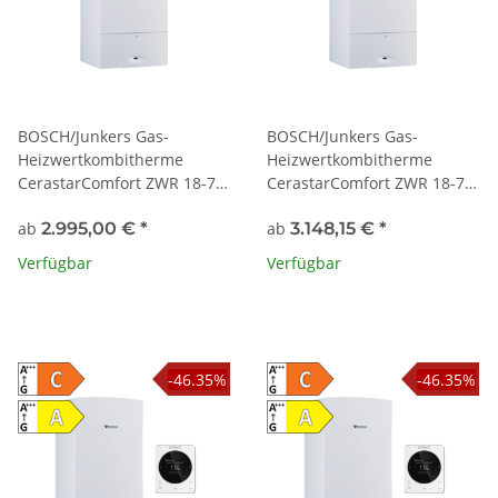
BOSCH/Junkers Gas-
BOSCH/Junkers Gas-
Heizwertkombitherme
Heizwertkombitherme
CerastarComfort ZWR 18-7
CerastarComfort ZWR 18-7
KE 23 Erdgas E/H
KE 21 Erdgas L/LL
ab
2.995,00 €
*
ab
3.148,15 €
*
Verfügbar
Verfügbar
-46.35%
-46.35%