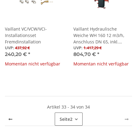
Vaillant VC/VCW/VCI-
Vaillant Hydraulische
Installationsset
Weiche WH 160 12 m3/h,
Fremdinstallation
Anschluss DN 65, inkl.
UVP
:
437,92 €
UVP
:
1.417,29 €
Wärmed.
240,20 €
*
804,70 €
*
Momentan nicht verfügbar
Momentan nicht verfügbar
Artikel 33 - 34 von 34
Seite
2