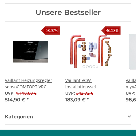
Unsere Bestseller
-53.97%
-46.58%
Vaillant Heizungsregler
Vaillant VCW-
Vaill
sensoCOMFORT VRC
Installationsset
myVA
720/3, eBUS-Schnittstelle
UVP
:
1.118,60 €
Auf-/Unterputz, Rohre
UVP
:
342,72 €
WLAN
UVP
kürzbar
eBUS
514,90 €
*
183,09 €
*
98,
Kategorien