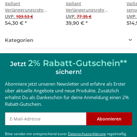
Vaillant
Vaillant
Vaill
Verlängerungsrohr
Verlängerungsrohr
sen
Brennwert
UVP
:
103,53 €
Brennwert
UVP
:
77,35 €
720/3
UVP
Luft-/Abgasführung, PP,
Luft-/Abgasführung, PP,
54,30 €
*
39,90 €
*
514
60/100, 1,0 m
60/100, 0,5 m
Kategorien
2% Rabatt-Gutschein**
Jetzt
sichern!
Abonniere jetzt unseren Newsletter und erfahre als Erster
über aktuelle Angebote und neue Produkte. Zusätzlich
erhältst Du als Dankeschön für deine Anmeldung einen 2%
Rabatt-Gutschein.
Newsletter abonnieren
Abonnieren
Bitte sendet mir entsprechend eurer
Datenschutzerklärung
regelmäßig