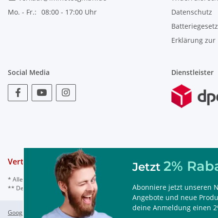
Mo. - Fr.:
08:00 - 17:00 Uhr
Datenschutz
Batteriegeset
Erklärung zur 
Social Media
Dienstleister
Vertrag widerrufen
2% Raba
Jetzt
* Alle Preise inkl. gesetzl. Mehrwertsteuer, ggf. zzgl.
Versand
Abonniere jetzt unseren N
** Der Rabattcode ist nur einmal einlösbar, nicht mit anderen Rabattaktionen
Angebote und neue Produk
deine Anmeldung einen 2
Google Analytics deaktivieren
Status: Opt-Out-Cookie ist nicht gesetzt (Trackin