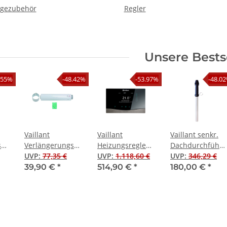
gezubehör
Regler
Unsere Bests
.55%
-48.42%
-53.97%
-48.0
Vaillant
Vaillant
Vaillant senkr.
srohr
Verlängerungsrohr
Heizungsregler
Dachdurchführ
Brennwert
UVP
:
77,35 €
sensoCOMFORT
UVP
:
1.118,60 €
für
UVP
:
346,29 €
hrung,
Luft-/Abgasführung,
VRC 720/3,
Brennwerttechni
39,90 €
*
514,90 €
*
180,00 €
*
0 m
PP, 60/100, 0,5 m
eBUS-
60/100 PP,
Schnittstelle
schwarz