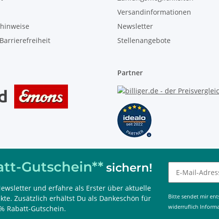
Versandinformationen
zhinweise
Newsletter
Barrierefreiheit
Stellenangebote
Partner
tt-Gutschein**
sichern!
ewsletter und erfahre als Erster über aktuelle
 kombinierbar, nur im Onlineshop einlösbar und 60 Tage gültig.
Bitte sendet mir en
te. Zusätzlich erhältst Du als Dankeschön für
widerruflich Inform
% Rabatt-Gutschein.
g aktiv)