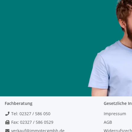
Fachberatung
Gesetzliche I
Tel: 02327 / 586 050
Impressum
Fax: 02327 / 586 0529
AGB
verkauf@immotecgmbh.de
Widerrufsrech