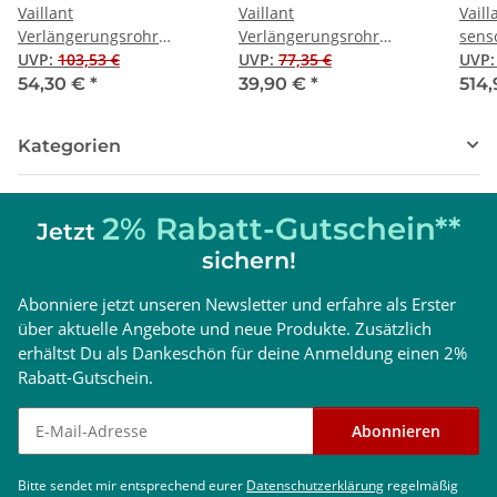
Vaillant
Vaillant
Vaill
Verlängerungsrohr
Verlängerungsrohr
sen
Brennwert
UVP
:
103,53 €
Brennwert
UVP
:
77,35 €
720/3
UVP
Luft-/Abgasführung, PP,
Luft-/Abgasführung, PP,
54,30 €
*
39,90 €
*
514
60/100, 1,0 m
60/100, 0,5 m
Kategorien
2% Rabatt-Gutschein**
Jetzt
sichern!
Abonniere jetzt unseren Newsletter und erfahre als Erster
über aktuelle Angebote und neue Produkte. Zusätzlich
erhältst Du als Dankeschön für deine Anmeldung einen 2%
Rabatt-Gutschein.
Newsletter abonnieren
Abonnieren
Bitte sendet mir entsprechend eurer
Datenschutzerklärung
regelmäßig