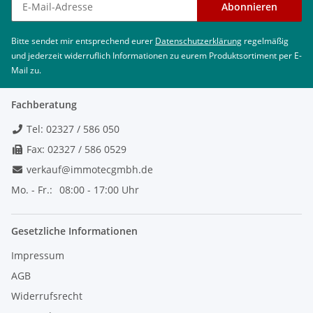
Abonnieren
Bitte sendet mir entsprechend eurer
Datenschutzerklärung
regelmäßig
und jederzeit widerruflich Informationen zu eurem Produktsortiment per E-
Mail zu.
Fachberatung
Tel: 02327 / 586 050
Fax: 02327 / 586 0529
verkauf@immotecgmbh.de
Mo. - Fr.:
08:00 - 17:00 Uhr
Gesetzliche Informationen
Impressum
AGB
Widerrufsrecht