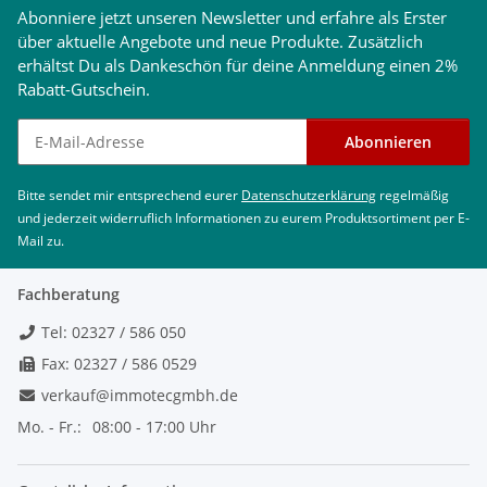
Abonniere jetzt unseren Newsletter und erfahre als Erster
über aktuelle Angebote und neue Produkte. Zusätzlich
erhältst Du als Dankeschön für deine Anmeldung einen 2%
Rabatt-Gutschein.
Newsletter abonnieren
Abonnieren
Bitte sendet mir entsprechend eurer
Datenschutzerklärung
regelmäßig
und jederzeit widerruflich Informationen zu eurem Produktsortiment per E-
Mail zu.
Fachberatung
Tel: 02327 / 586 050
Fax: 02327 / 586 0529
verkauf@immotecgmbh.de
Mo. - Fr.:
08:00 - 17:00 Uhr