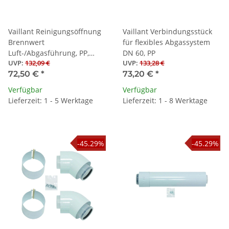
Vaillant Reinigungsöffnung
Vaillant Verbindungsstück
Brennwert
für flexibles Abgassystem
Luft-/Abgasführung, PP,
DN 60, PP
UVP
:
132,09 €
UVP
:
133,28 €
60/100 mm, 0,23m
72,50 €
*
73,20 €
*
Verfügbar
Verfügbar
Lieferzeit: 1 - 5 Werktage
Lieferzeit: 1 - 8 Werktage
-45.29%
-45.29%