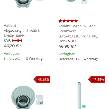
Vaillant
Vaillant Bogen 87 Grad
Abgasausgleichsstück
Brennwert
DN60/100PP
Luft-/Abgasführung, PP,
UVP
:
84,49 €
f.Tiefenunterschied classic
UVP
:
85,68 €
60/100 mm
46,20 €
*
zu plus 65mm
46,90 €
*
Verfügbar
Verfügbar
Lieferzeit: 1 - 8 Werktage
Lieferzeit: 1 - 5 Werktage
-43.68%
-47.55%