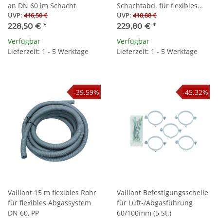
an DN 60 im Schacht
Schachtabd. für flexibles
UVP
:
416,50 €
UVP
:
418,88 €
Abgassystem DN 60, PP
228,50 €
*
229,80 €
*
Verfügbar
Verfügbar
Lieferzeit: 1 - 5 Werktage
Lieferzeit: 1 - 5 Werktage
-39.59%
-45.32%
Vaillant 15 m flexibles Rohr
Vaillant Befestigungsschelle
für flexibles Abgassystem
für Luft-/Abgasführung
DN 60, PP
60/100mm (5 St.)