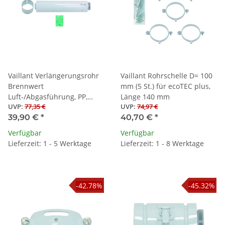
Vaillant Verlängerungsrohr
Vaillant Rohrschelle D= 100
Brennwert
mm (5 St.) für ecoTEC plus,
Luft-/Abgasführung, PP,
Länge 140 mm
UVP
:
77,35 €
UVP
:
74,97 €
60/100, 0,5 m
39,90 €
*
40,70 €
*
Verfügbar
Verfügbar
Lieferzeit: 1 - 5 Werktage
Lieferzeit: 1 - 8 Werktage
-42.78%
-45.32%