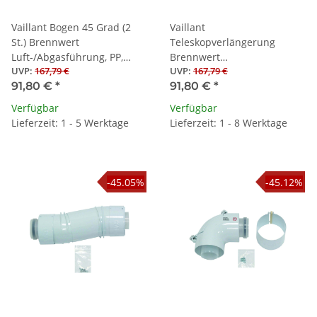
Vaillant Bogen 45 Grad (2
Vaillant
St.) Brennwert
Teleskopverlängerung
Luft-/Abgasführung, PP,
Brennwert
UVP
:
167,79 €
UVP
:
167,79 €
60/100 mm
Luft-/Abgasführung,
91,80 €
*
91,80 €
*
PP,60/100, 0,5-0,8 m
Verfügbar
Verfügbar
Lieferzeit: 1 - 5 Werktage
Lieferzeit: 1 - 8 Werktage
-45.05%
-45.12%