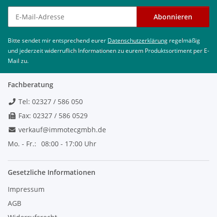
Newsletter abonnieren
Abonnieren
Bitte sendet mir entsprechend eurer
Datenschutzerklärung
regelmäßig
und jederzeit widerruflich Informationen zu eurem Produktsortiment per E-
Mail zu.
Fachberatung
Tel: 02327 / 586 050
Fax: 02327 / 586 0529
verkauf@immotecgmbh.de
Mo. - Fr.:
08:00 - 17:00 Uhr
Gesetzliche Informationen
Impressum
AGB