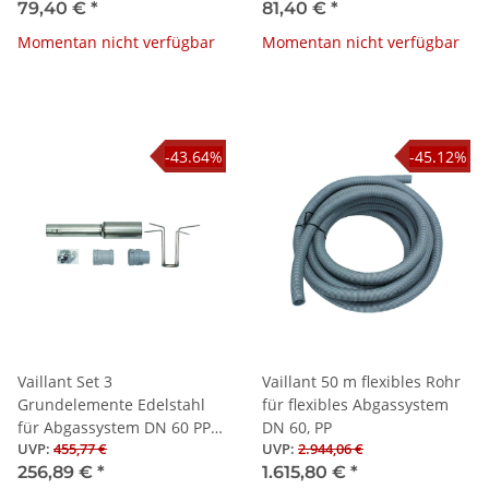
79,40 €
*
81,40 €
*
Momentan nicht verfügbar
Momentan nicht verfügbar
-43.64%
-45.12%
Vaillant Set 3
Vaillant 50 m flexibles Rohr
Grundelemente Edelstahl
für flexibles Abgassystem
für Abgassystem DN 60 PP
DN 60, PP
UVP
:
455,77 €
UVP
:
2.944,06 €
flexibel
256,89 €
*
1.615,80 €
*