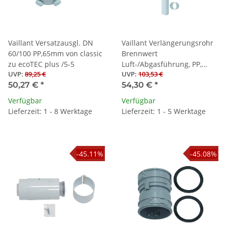
Vaillant Versatzausgl. DN
Vaillant Verlängerungsrohr
60/100 PP,65mm von classic
Brennwert
zu ecoTEC plus /5-5
Luft-/Abgasführung, PP,
UVP
:
89,25 €
UVP
:
103,53 €
60/100, 1,0 m
50,27 €
*
54,30 €
*
Verfügbar
Verfügbar
Lieferzeit: 1 - 8 Werktage
Lieferzeit: 1 - 5 Werktage
-45.11%
-45.08%