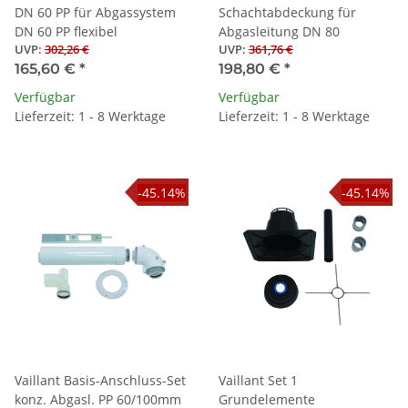
DN 60 PP für Abgassystem
Schachtabdeckung für
DN 60 PP flexibel
Abgasleitung DN 80
UVP
:
302,26 €
UVP
:
361,76 €
165,60 €
*
198,80 €
*
Verfügbar
Verfügbar
Lieferzeit: 1 - 8 Werktage
Lieferzeit: 1 - 8 Werktage
-45.14%
-45.14%
Vaillant Basis-Anschluss-Set
Vaillant Set 1
konz. Abgasl. PP 60/100mm
Grundelemente