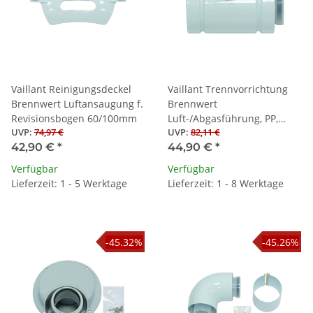
Vaillant Reinigungsdeckel
Vaillant Trennvorrichtung
Brennwert Luftansaugung f.
Brennwert
Revisionsbogen 60/100mm
Luft-/Abgasführung, PP,
UVP
:
74,97 €
UVP
:
82,11 €
60/100 mm
42,90 €
*
44,90 €
*
Verfügbar
Verfügbar
Lieferzeit: 1 - 5 Werktage
Lieferzeit: 1 - 8 Werktage
-45.32%
-45.26%