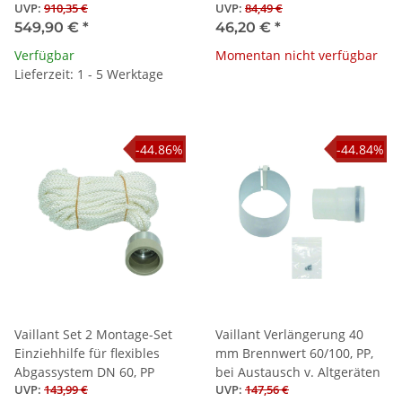
UVP
:
910,35 €
UVP
:
84,49 €
549,90 €
*
46,20 €
*
Verfügbar
Momentan nicht verfügbar
Lieferzeit: 1 - 5 Werktage
-44.86%
-44.84%
Vaillant Set 2 Montage-Set
Vaillant Verlängerung 40
Einziehhilfe für flexibles
mm Brennwert 60/100, PP,
Abgassystem DN 60, PP
bei Austausch v. Altgeräten
UVP
:
143,99 €
UVP
:
147,56 €